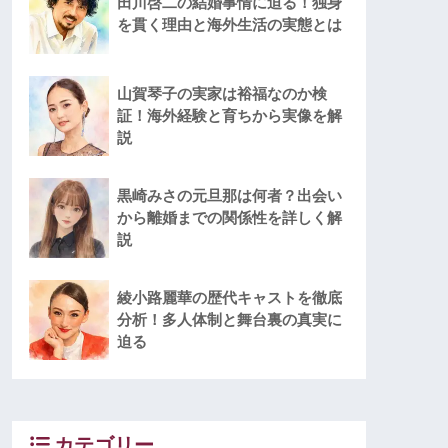
田川啓二の結婚事情に迫る！独身
を貫く理由と海外生活の実態とは
山賀琴子の実家は裕福なのか検
証！海外経験と育ちから実像を解
説
黒崎みさの元旦那は何者？出会い
から離婚までの関係性を詳しく解
説
綾小路麗華の歴代キャストを徹底
分析！多人体制と舞台裏の真実に
迫る
カテゴリー