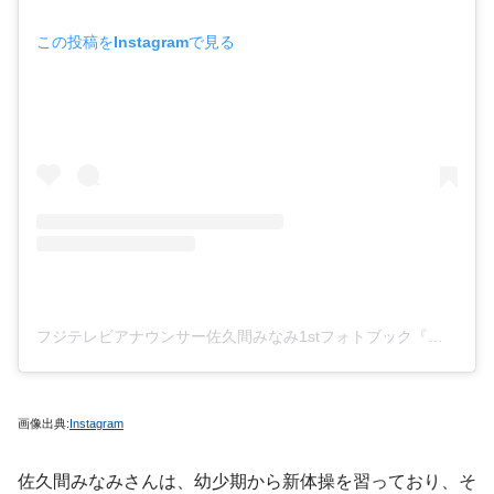
この投稿をInstagramで見る
フジテレビアナウンサー佐久間みなみ1stフォトブック『みなみから』【公式】絶賛発売中！(@minamikara_official)がシェアした投稿
画像出典:
Instagram
佐久間みなみさんは、幼少期から新体操を習っており、そ