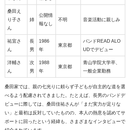
桑田え
公開情
り子さ
姉
不明
音楽活動に親しみ
報なし
ん
祐宜さ
長
1986
バンドREAD ALO
東京都
ん
男
年
UDでデビュー
洋輔さ
次
1988
青山学院大学卒、
東京都
ん
男
年
一般企業勤務
桑田家では、親の七光りに頼らず子どもが自主的な道を選
べるよう配慮されてきました。たとえば、長男のバンドデ
ビューに際しては、桑田佳祐さんが「まだ実力が足りな
い」と最初は反対していたものの、本人の熱意を認めてサ
ポートに回ったという経緯も、さまざまなインタビューで