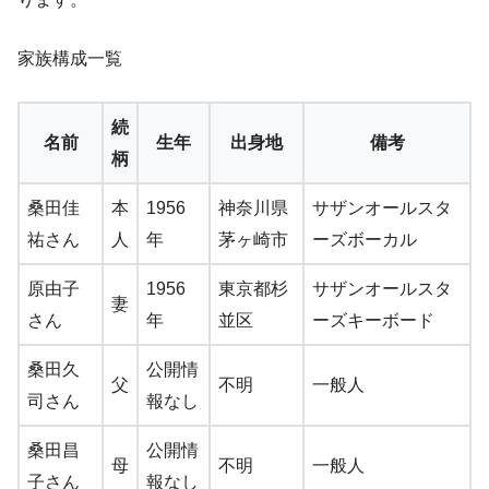
家族構成一覧
続
名前
生年
出身地
備考
柄
桑田佳
本
1956
神奈川県
サザンオールスタ
祐さん
人
年
茅ヶ崎市
ーズボーカル
原由子
1956
東京都杉
サザンオールスタ
妻
さん
年
並区
ーズキーボード
桑田久
公開情
父
不明
一般人
司さん
報なし
桑田昌
公開情
母
不明
一般人
子さん
報なし