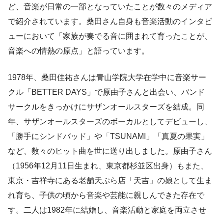
ど、音楽が日常の一部となっていたことが数々のメディア
で紹介されています。桑田さん自身も音楽活動のインタビ
ューにおいて「家族が奏でる音に囲まれて育ったことが、
音楽への情熱の原点」と語っています。
1978年、桑田佳祐さんは青山学院大学在学中に音楽サー
クル「BETTER DAYS」で原由子さんと出会い、バンド
サークルをきっかけにサザンオールスターズを結成。同
年、サザンオールスターズのボーカルとしてデビューし、
「勝手にシンドバッド」や「TSUNAMI」「真夏の果実」
など、数々のヒット曲を世に送り出しました。原由子さん
（1956年12月11日生まれ、東京都杉並区出身）もまた、
東京・吉祥寺にある老舗天ぷら店「天吉」の娘として生ま
れ育ち、子供の頃から音楽や芸能に親しんできた存在で
す。二人は1982年に結婚し、音楽活動と家庭を両立させ