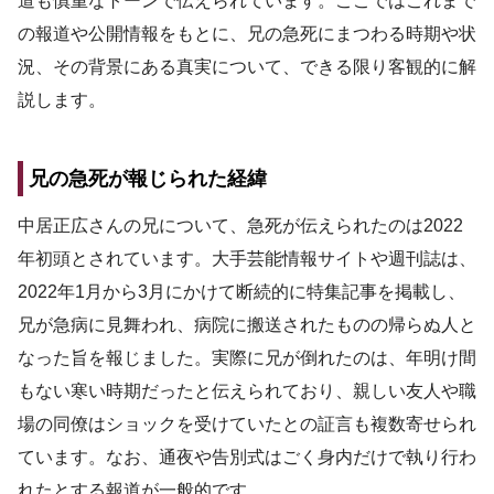
道も慎重なトーンで伝えられています。ここではこれまで
の報道や公開情報をもとに、兄の急死にまつわる時期や状
況、その背景にある真実について、できる限り客観的に解
説します。
兄の急死が報じられた経緯
中居正広さんの兄について、急死が伝えられたのは2022
年初頭とされています。大手芸能情報サイトや週刊誌は、
2022年1月から3月にかけて断続的に特集記事を掲載し、
兄が急病に見舞われ、病院に搬送されたものの帰らぬ人と
なった旨を報じました。実際に兄が倒れたのは、年明け間
もない寒い時期だったと伝えられており、親しい友人や職
場の同僚はショックを受けていたとの証言も複数寄せられ
ています。なお、通夜や告別式はごく身内だけで執り行わ
れたとする報道が一般的です。