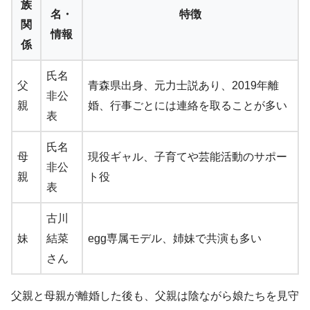
族
名・
特徴
関
情報
係
氏名
父
青森県出身、元力士説あり、2019年離
非公
親
婚、行事ごとには連絡を取ることが多い
表
氏名
母
現役ギャル、子育てや芸能活動のサポー
非公
親
ト役
表
古川
妹
結菜
egg専属モデル、姉妹で共演も多い
さん
父親と母親が離婚した後も、父親は陰ながら娘たちを見守