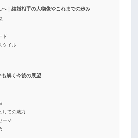
人へ｜結婚相手の人物像やこれまでの歩み
説
ード
スタイル
ひも解く今後の展望
由
としての魅力
セージ
め