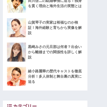
田川啓二の結婚事情に迫る！独身
を貫く理由と海外生活の実態とは
山賀琴子の実家は裕福なのか検
証！海外経験と育ちから実像を解
説
黒崎みさの元旦那は何者？出会い
から離婚までの関係性を詳しく解
説
綾小路麗華の歴代キャストを徹底
分析！多人体制と舞台裏の真実に
迫る
カテゴリー