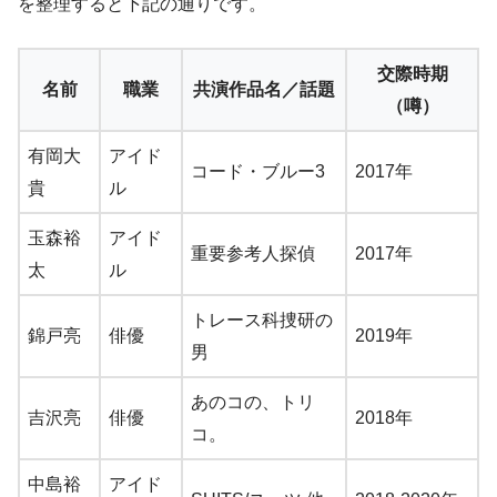
を整理すると下記の通りです。
交際時期
名前
職業
共演作品名／話題
（噂）
有岡大
アイド
コード・ブルー3
2017年
貴
ル
玉森裕
アイド
重要参考人探偵
2017年
太
ル
トレース科捜研の
錦戸亮
俳優
2019年
男
あのコの、トリ
吉沢亮
俳優
2018年
コ。
中島裕
アイド