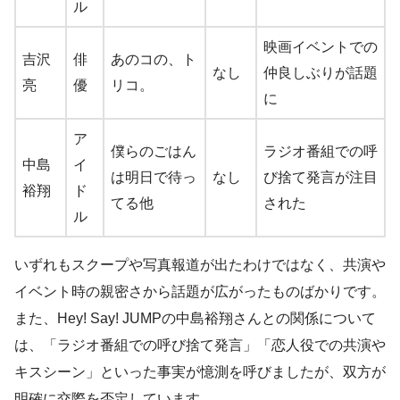
ル
映画イベントでの
吉沢
俳
あのコの、ト
なし
仲良しぶりが話題
亮
優
リコ。
に
ア
僕らのごはん
ラジオ番組での呼
中島
イ
は明日で待っ
なし
び捨て発言が注目
裕翔
ド
てる他
された
ル
いずれもスクープや写真報道が出たわけではなく、共演や
イベント時の親密さから話題が広がったものばかりです。
また、Hey! Say! JUMPの中島裕翔さんとの関係について
は、「ラジオ番組での呼び捨て発言」「恋人役での共演や
キスシーン」といった事実が憶測を呼びましたが、双方が
明確に交際を否定しています。