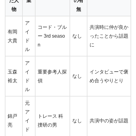
た人
業
の有
物
無
ア
コード・ブル
共演時に仲が良か
有岡
イ
ー 3rd seaso
なし
ったことから話題
大貴
ド
n
に
ル
ア
玉森
イ
重要参考人探
インタビューで褒
なし
裕太
ド
偵
め合うやりとり
ル
元
ア
錦戸
トレース 科
イ
なし
共演中の姿が話題
亮
捜研の男
ド